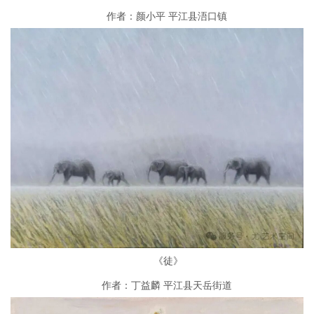
作者：颜小平 平江县浯口镇
《徒》
作者：丁益麟 平江县天岳街道