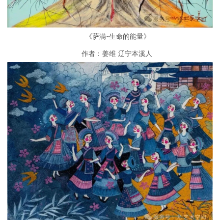
《萨满-生命的能量》
作者：姜维 辽宁本溪人