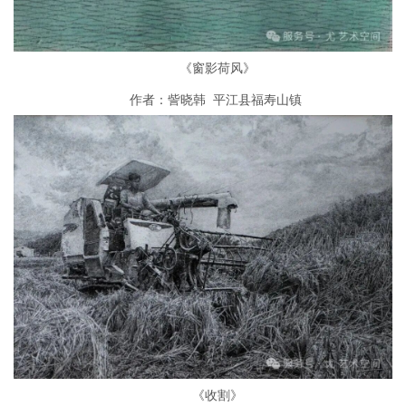
《窗影荷风》
作者：訾晓韩 平江县福寿山镇
《收割》