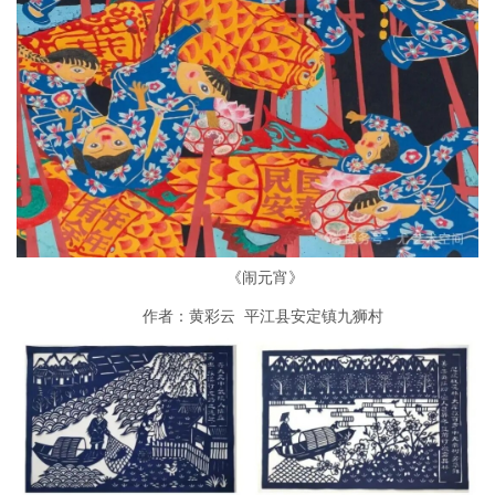
《闹元宵》
作者：黄彩云 平江县安定镇九狮村