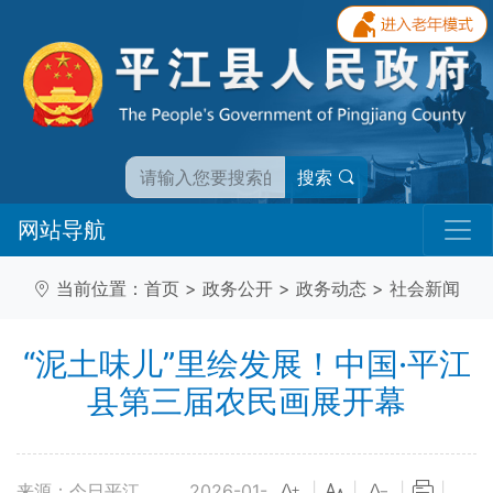
搜索
网站导航
当前位置：
首页
>
政务公开
>
政务动态
>
社会新闻
“泥土味儿”里绘发展！中国·平江
县第三届农民画展开幕
来源：今日平江
2026-01-
|
|
|
|