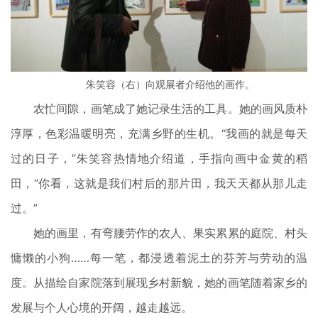
朱笑容（右）向观展者介绍他的画作。
农忙间隙，画笔成了她记录生活的工具。她的画风质朴
淳厚，色彩温暖明亮，充满乡野的生机。“我画的就是每天
过的日子，”朱笑容热情地介绍道，手指向画中金黄的稻
田，“你看，这就是我们村后的那片田，我天天都从那儿走
过。”
她的画里，有弯腰劳作的农人、果实累累的庭院、村头
慵懒的小狗……每一笔，都浸透着泥土的芬芳与劳动的温
度。从描绘自家院落到展现乡村新貌，她的画笔随着家乡的
发展与个人心境的开阔，越走越远。