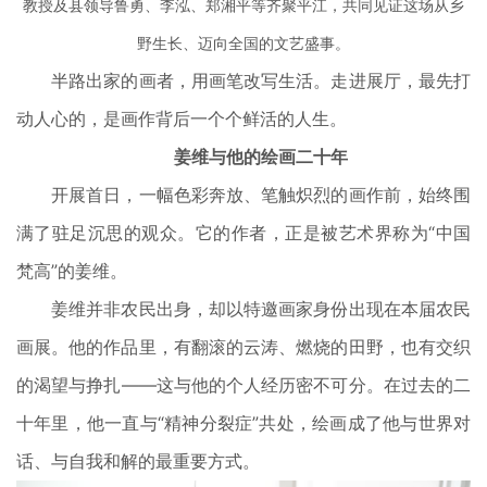
教授及县领导鲁勇、李泓、郑湘平等齐聚平江，共同见证这场从乡
野生长、迈向全国的文艺盛事。
半路出家的画者，用画笔改写生活。走进展厅，最先打
动人心的，是画作背后一个个鲜活的人生。
姜维与他的绘画二十年
开展首日，一幅色彩奔放、笔触炽烈的画作前，始终围
满了驻足沉思的观众。它的作者，正是被艺术界称为“中国
梵高”的姜维。
姜维并非农民出身，却以特邀画家身份出现在本届农民
画展。他的作品里，有翻滚的云涛、燃烧的田野，也有交织
的渴望与挣扎——这与他的个人经历密不可分。在过去的二
十年里，他一直与“精神分裂症”共处，绘画成了他与世界对
话、与自我和解的最重要方式。