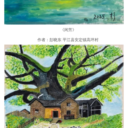
《闲芳》
作者：彭晓东 平江县安定镇高坪村