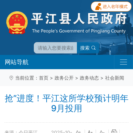
搜索
网站导航
当前位置：
首页
>
政务公开
>
政务动态
>
社会新闻
抢”进度！平江这所学校预计明年
9月投用
来源：今日平江
2025-10-
|
|
|
|