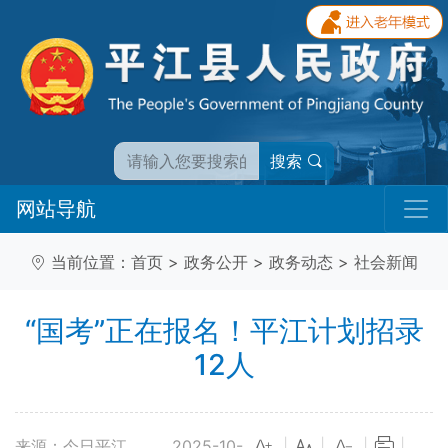
搜索
网站导航
当前位置：
首页
>
政务公开
>
政务动态
>
社会新闻
“国考”正在报名！平江计划招录
12人
来源：今日平江
2025-10-
|
|
|
|