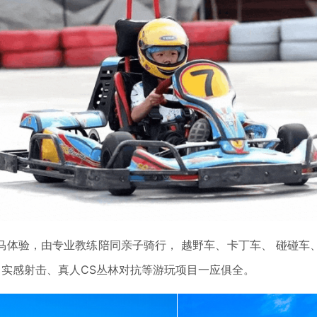
验，由专业教练陪同亲子骑行， 越野车、卡丁车、 碰碰车、丛
船、实感射击、真人CS丛林对抗等游玩项目一应俱全。