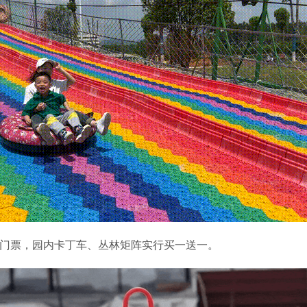
门票，园内卡丁车、丛林矩阵实行买一送一。