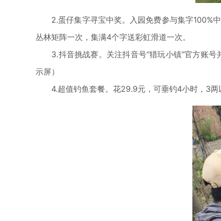
2.蛋仔集字寻宝中奖。入园免费参与集字100%中
丛林矩阵一次，集满4个字送彩虹滑道一次。
3.抖音挑战赛。关注抖音号“猎玩小镇”官方账号并
示屏）
4.超值钓鱼套餐。花29.9元，可垂钓4小时，3