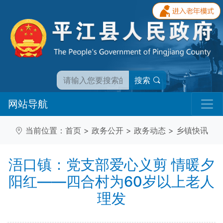
搜索
网站导航
当前位置：
首页
>
政务公开
>
政务动态
>
乡镇快讯
浯口镇：党支部爱心义剪 情暖夕
阳红——四合村为60岁以上老人
理发