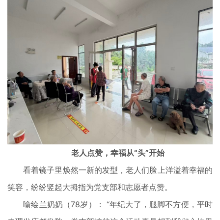
老人点赞，幸福从“头”开始
看着镜子里焕然一新的发型，老人们脸上洋溢着幸福的
笑容，纷纷竖起大拇指为党支部和志愿者点赞。
喻绘兰奶奶（78岁）： “年纪大了，腿脚不方便，平时