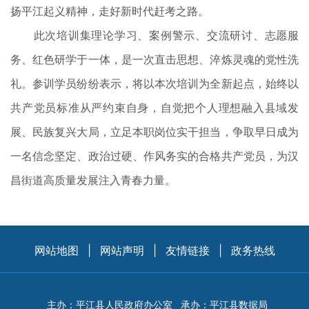
扬平江起义精神，走好新时代赶考之路。
此次培训集理论学习、案例警示、交流研讨、志愿服
务、红色研学于一体，是一次直击思想、淬炼灵魂的党性洗
礼。参训学员纷纷表示，将以本次培训为全新起点，始终以
共产党员标准从严约束自身，自觉把个人理想融入县域发
展、民族复兴大局，立足本职岗位实干担当，争取早日成为
一名信念坚定、政治过硬、作风务实的合格共产党员，为汉
昌街道高质量发展注入青春力量。
网站地图
|
网站声明
|
友情链接
|
政务热线
主办：平江县人民政府办公室
承办：平江县数据局