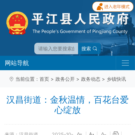
搜索
网站导航
当前位置：
首页
>
政务公开
>
政务动态
>
乡镇快讯
汉昌街道：金秋温情，百花台爱
心绽放
来源：汉昌街道
2025-10-
|
|
|
|