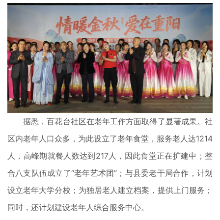
据悉，百花台社区在老年工作方面取得了显著成果。社
区内老年人口众多，为此设立了老年食堂，服务老人达1214
人，高峰期就餐人数达到217人，因此食堂正在扩建中；整
合八支队伍成立了“老年艺术团”；与县委老干局合作，计划
设立老年大学分校；为独居老人建立档案，提供上门服务；
同时，还计划建设老年人综合服务中心。