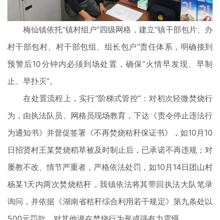
梅仙镇依托“镇村组户”四级网格，建立“镇干部包片、办
村干部包村、村干部包组、组长包户”责任体系，明确接到
预警后10分钟内必须到场处置，确保“火情早发现、早制
止、早扑灭”。
在处置流程上，实行“阶梯式管控”：对初次轻微焚烧行
为，由执法队员、网格员现场教育，下达《责令停止违法行
为通知书》并督促签署《不再焚烧秸秆保证书》，如10月10
日招贤村王某焚烧稻草被及时制止后，已承诺不再违规；对
屡教不改、情节严重者，严格依法处罚，如10月14日团山村
杨某1天内两次焚烧秸秆，我镇依法将其带回执法大队笔录
询问，并依据《湖南省秸秆综合利用若干规定》第九条处以
500元罚款，对其他潜在焚烧行为形成强有力震慑。