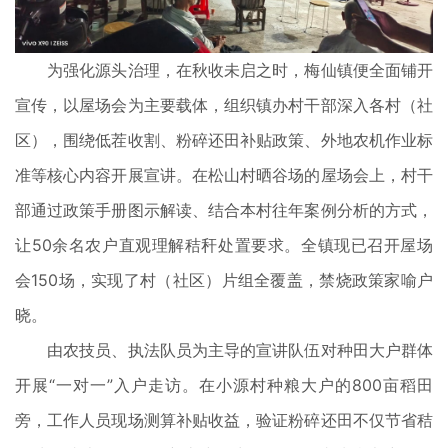
为强化源头治理，在秋收未启之时，梅仙镇便全面铺开
宣传，以屋场会为主要载体，组织镇办村干部深入各村（社
区），围绕低茬收割、粉碎还田补贴政策、外地农机作业标
准等核心内容开展宣讲。在松山村晒谷场的屋场会上，村干
部通过政策手册图示解读、结合本村往年案例分析的方式，
让50余名农户直观理解秸秆处置要求。全镇现已召开屋场
会150场，实现了村（社区）片组全覆盖，禁烧政策家喻户
晓。
由农技员、执法队员为主导的宣讲队伍对种田大户群体
开展“一对一”入户走访。在小源村种粮大户的800亩稻田
旁，工作人员现场测算补贴收益，验证粉碎还田不仅节省秸