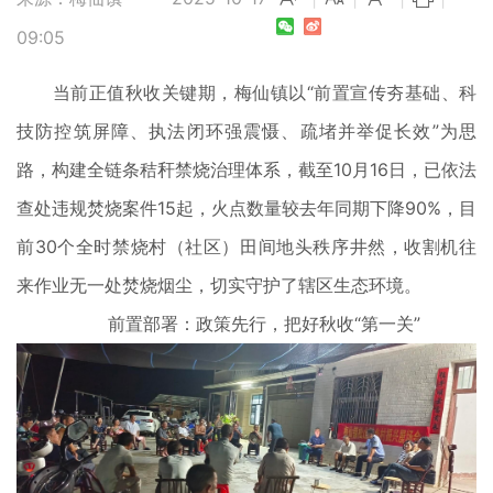
09:05
当前正值秋收关键期，梅仙镇以“前置宣传夯基础、科
技防控筑屏障、执法闭环强震慑、疏堵并举促长效”为思
路，构建全链条秸秆禁烧治理体系，截至10月16日，已依法
查处违规焚烧案件15起，火点数量较去年同期下降90%，目
前30个全时禁烧村（社区）田间地头秩序井然，收割机往
来作业无一处焚烧烟尘，切实守护了辖区生态环境。
前置部署：政策先行，把好秋收“第一关”