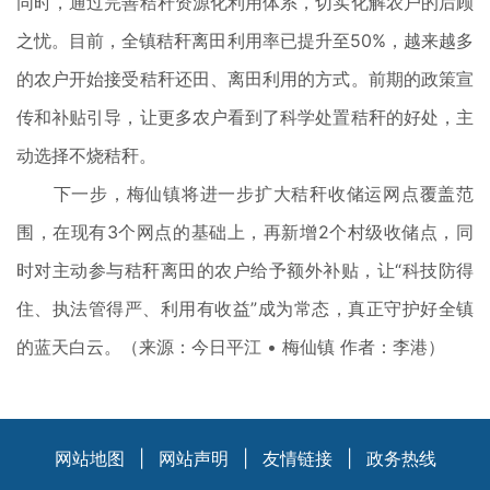
同时，通过完善秸秆资源化利用体系，切实化解农户的后顾
之忧。目前，全镇秸秆离田利用率已提升至50%，越来越多
的农户开始接受秸秆还田、离田利用的方式。前期的政策宣
传和补贴引导，让更多农户看到了科学处置秸秆的好处，主
动选择不烧秸秆。
下一步，梅仙镇将进一步扩大秸秆收储运网点覆盖范
围，在现有3个网点的基础上，再新增2个村级收储点，同
时对主动参与秸秆离田的农户给予额外补贴，让“科技防得
住、执法管得严、利用有收益”成为常态，真正守护好全镇
的蓝天白云。（来源：今日平江 • 梅仙镇 作者：李港）
网站地图
|
网站声明
|
友情链接
|
政务热线