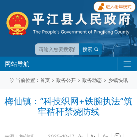
搜索
网站导航
当前位置：
首页
>
政务公开
>
政务动态
>
乡镇快讯
梅仙镇：“科技织网+铁腕执法”筑
牢秸秆禁烧防线
来源：梅仙镇
2025-10-17
|
|
|
|