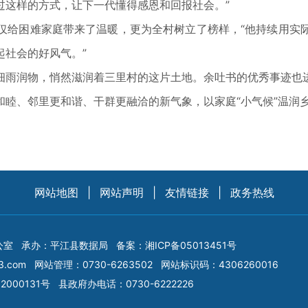
过这样的方式，让下一代懂得感恩和回报社会。”
给困难家庭带来了温暖，更为全村树立了榜样，“他持续用实际
起社会的好风气。”
雨润物，悄然滋润着三里村的这片土地。余吐书的优秀事迹也进
、邻里更和谐、干群更融洽的新气象，以家庭“小气候”温润乡村
网站地图
|
网站声明
|
友情链接
|
政务热线
公室
承办：平江县数据局
备案：
湘ICP备05013451号
3.com
网站管理：0730-6263502
网站标识码：4306260016
2000131号
县政府办电话：0730-6222226