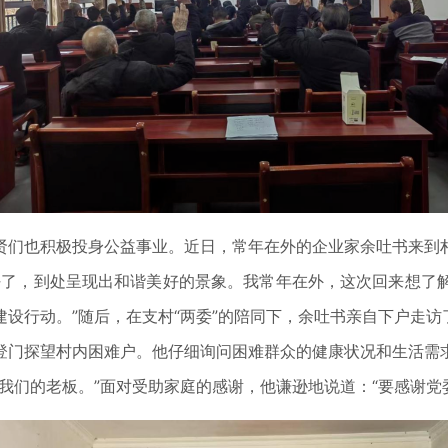
们也积极投身公益事业。近日，常年在外的企业家余吐书来到村
好了，到处呈现出和谐美好的景象。我常年在外，这次回来想了
设行动。”随后，在支村“两委”的陪同下，余吐书亲自下户走访
门探望村内困难户。他仔细询问困难群众的健康状况和生活需求
我们的老板。”面对受助家庭的感谢，他谦逊地说道：“要感谢党