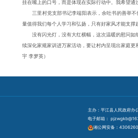
挂在嘴上的口号，而是体现在实际行动中。我希望通
三里村党支部书记李端阳表示，余吐书的善举不仅
量值得我们每个人学习和弘扬，只有好家风才能支撑
没有闪光灯，没有大红横幅，这次温暖的慰问如细
续深化家规家训进万家活动，要让村内呈现出家庭更和睦
宇 李梦英）
主办：平江县人民政府办
电子邮箱：
pjzwgkb@16
湘公网安备：4306260