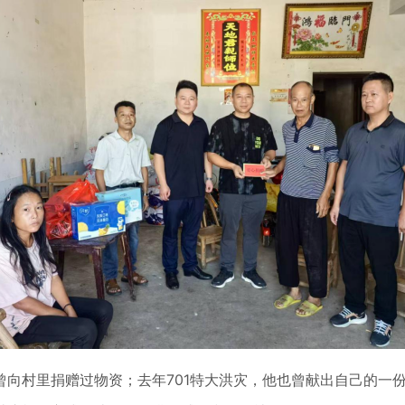
村里捐赠过物资；去年701特大洪灾，他也曾献出自己的一份