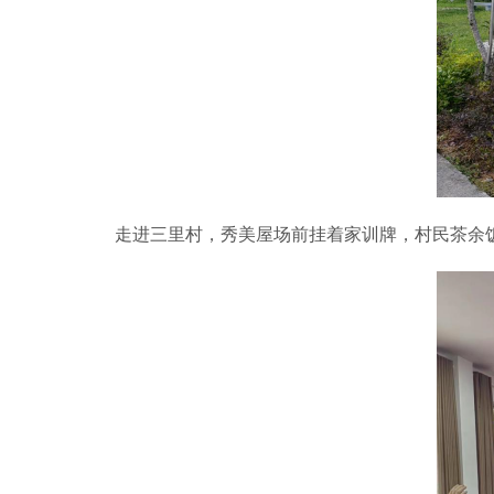
走进三里村，秀美屋场前挂着家训牌，村民茶余饭