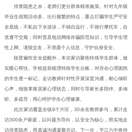
排查隐患之余，老师们更分群体精准施策。针对九年级
毕业生假期活动多、出行频繁的特点，重点叮嘱学生严守安
全底线：不私自下水游泳，不独自远行，不骑行摩托车，自
觉遵守交规；同时普及电信网络诈骗防范知识，引导学生理
性上网、谨慎交友，不泄露个人信息，守护自身安全。
除普遍性安全提醒外，本次家访聚焦特殊学生群体，做
实暖心帮扶。学校提前梳理特殊学生台账，对存在心理困扰
的学生逐一标记。走访教师针对性开展深度沟通，耐心倾听
心声，细致掌握居家心理状态，同时引导家长多陪伴、多倾
听、多疏导，用心呵护学生心理健康。
此次家访覆盖全镇8个片区，30余名教师参与，累计走
访300余户家庭，以问题为导向，以安全为核心，用实地走
访排查隐患，用真诚沟通凝聚共识。下一步，平江六中将持