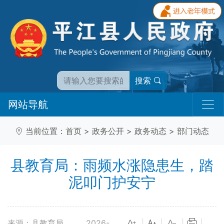
搜索
网站导航
当前位置：
首页
>
政务公开
>
政务动态
>
部门动态
县教育局：雨频水涨隐患生，踏
泥叩门护安宁
来源：县教育局
2026-
|
|
|
|