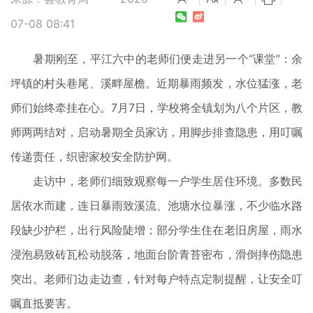
07-08 08:41
暑期刚至，平江六中的老师们便走进另一个“课堂”：余
坪镇的村头巷尾、溪畔屋檐。近期暴雨频发，水位猛涨，老
师们始终牵挂在心。7月7日，学校将全镇划为八个片区，教
师两两结对，启动暑期全员家访，用脚步排查隐患，用叮嘱
传递责任，织密家校安全防护网。
走访中，老师们细致观察每一户学生居住环境。多数民
居依水而建，连日暴雨致溪流、池塘水位暴涨，不少临水路
段缺少护栏，出行风险陡增；部分学生住在老旧房屋，雨水
浸泡易致砖瓦松动脱落，地面台阶青苔密布，滑倒摔伤隐患
突出。老师们边走边查，针对每户特点定制提醒，让安全叮
嘱直抵要害。