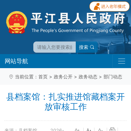
搜索
网站导航
当前位置：
首页
>
政务公开
>
政务动态
>
部门动态
县档案馆：扎实推进馆藏档案开
放审核工作
来源：县档案馆
2026-
|
|
|
|