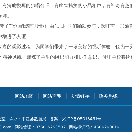
有清脆悦耳的独唱合唱，有幽默搞笑的小品相声，有神奇有趣的
海洋。
”“你画我猜”“听歌识曲”……同学们踊跃参与，欢呼声、加
中增进了友谊。
序的观影过程，为同学们带来了一场美好的视听体验，也为一
神风貌，锻炼了学生的组织能力和协作意识。付坪学校将继续
网站地图
|
网站声明
|
友情链接
|
政务热线
公室
承办：平江县数据局
备案：
湘ICP备05013451号
3.com
网站管理：0730-6263502
网站标识码：4306260016