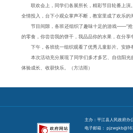
联欢会上，同学们各展所长，精彩节目轮番上演。
全情投入，台下小观众掌声不断，教室里成了欢乐的
节目间隙，各班还组织了趣味十足的游戏——“抢凳子
的零食，你尝尝我的饼干，我品品你的水果，在分享
下午，各班统一组织观看了优秀儿童影片。安静有
本次活动充分展现了同学们多才多艺、自信阳光的精
体验成长、收获快乐。（方洁雨）
主办：平江县人民政府办
电子邮箱：
pjzwgkb@16