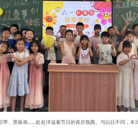
带、黑板画……处处洋溢着节日的喜庆氛围。与以往不同，本次