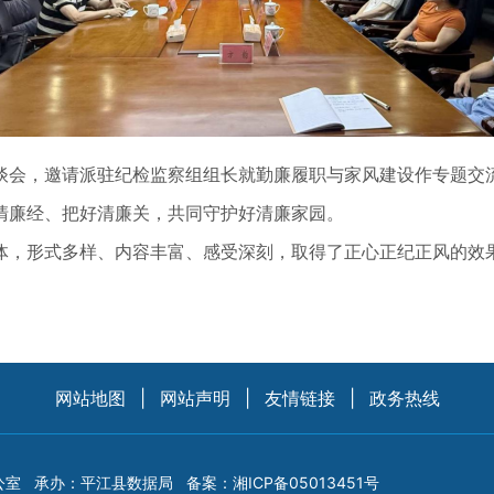
会，邀请派驻纪检监察组组长就勤廉履职与家风建设作专题交流
清廉经、把好清廉关，共同守护好清廉家园。
，形式多样、内容丰富、感受深刻，取得了正心正纪正风的效果
网站地图
|
网站声明
|
友情链接
|
政务热线
公室
承办：平江县数据局
备案：
湘ICP备05013451号