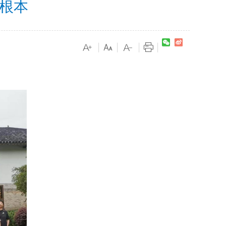
根本
|
|
|
|