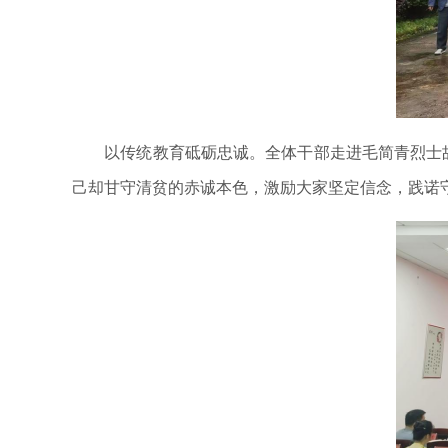
以传统教育砥砺忠诚。全体干部走进毛简青烈士故居
己却甘守清贫的赤诚本色，激励大家坚定信念，践诺