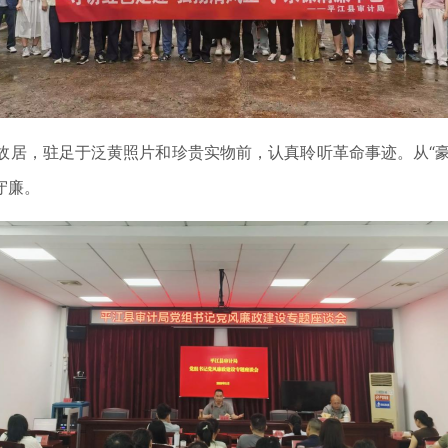
，驻足于泛黄照片和珍贵实物前，认真聆听革命事迹。从“豪门
守廉。