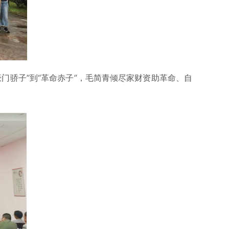
骄子”到“革命赤子”，毛简青倾尽家财资助革命、自