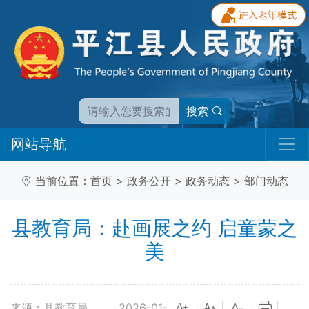
搜索
网站导航
当前位置：
首页
>
政务公开
>
政务动态
>
部门动态
县教育局：赴画展之约 启童蒙之
美
来源：县教育局
2026-01-
|
|
|
|