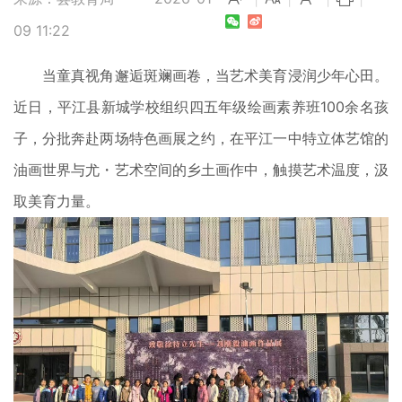
09 11:22
当童真视角邂逅斑斓画卷，当艺术美育浸润少年心田。
近日，平江县新城学校组织四五年级绘画素养班100余名孩
子，分批奔赴两场特色画展之约，在平江一中特立体艺馆的
油画世界与尤・艺术空间的乡土画作中，触摸艺术温度，汲
取美育力量。