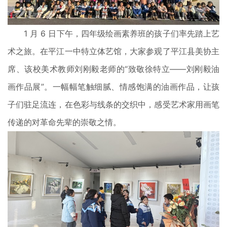
1 月 6 日下午，四年级绘画素养班的孩子们率先踏上艺
术之旅。在平江一中特立体艺馆，大家参观了平江县美协主
席、该校美术教师刘刚毅老师的“致敬徐特立——刘刚毅油
画作品展”。一幅幅笔触细腻、情感饱满的油画作品，让孩
子们驻足流连，在色彩与线条的交织中，感受艺术家用画笔
传递的对革命先辈的崇敬之情。