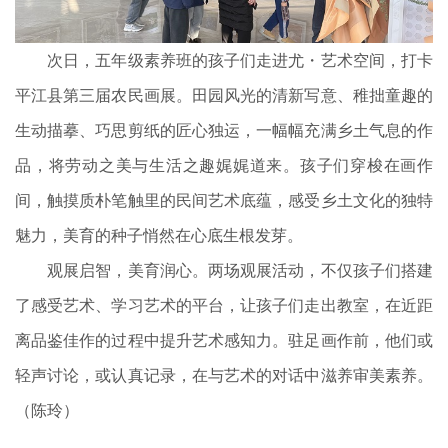
次日，五年级素养班的孩子们走进尤・艺术空间，打卡
平江县第三届农民画展。田园风光的清新写意、稚拙童趣的
生动描摹、巧思剪纸的匠心独运，一幅幅充满乡土气息的作
品，将劳动之美与生活之趣娓娓道来。孩子们穿梭在画作
间，触摸质朴笔触里的民间艺术底蕴，感受乡土文化的独特
魅力，美育的种子悄然在心底生根发芽。
观展启智，美育润心。两场观展活动，不仅孩子们搭建
了感受艺术、学习艺术的平台，让孩子们走出教室，在近距
离品鉴佳作的过程中提升艺术感知力。驻足画作前，他们或
轻声讨论，或认真记录，在与艺术的对话中滋养审美素养。
（陈玲）