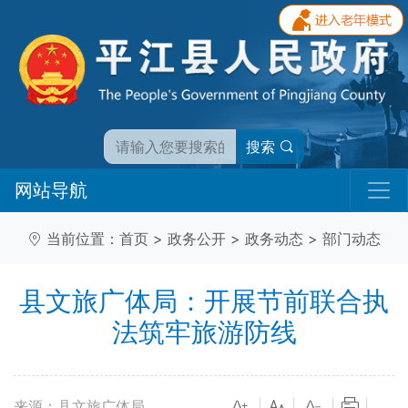
搜索
网站导航
当前位置：
首页
>
政务公开
>
政务动态
>
部门动态
县文旅广体局：开展节前联合执
法筑牢旅游防线
来源：县文旅广体局
|
|
|
|