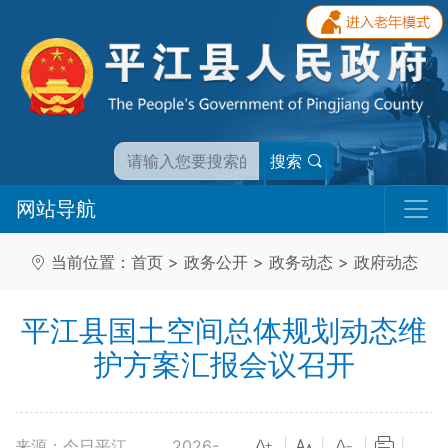
搜索
网站导航
当前位置：
首页
>
政务公开
>
政务动态
>
政府动态
平江县国土空间总体规划动态维
护方案汇报会议召开
来源：今日平江
2026-
|
|
|
|