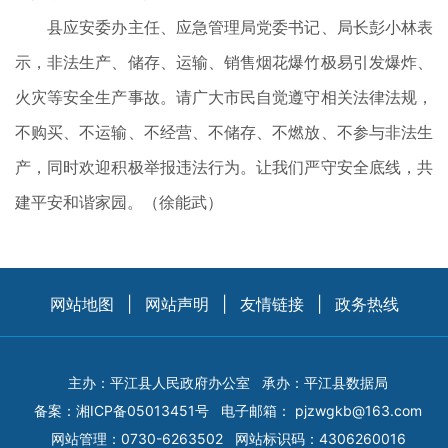
县应安委办主任、应急管理局党委书记、局长彭小林表
示，非法生产、储存、运输、销售烟花爆竹极易引发爆炸、
火灾等安全生产事故。请广大市民自觉遵守相关法律法规，
不购买、不运输、不经营、不储存、不燃放、不参与非法生
产，同时欢迎积极举报违法行为。让我们严守安全底线，共
建平安和谐家园。（徐能武）
网站地图
|
网站声明
|
友情链接
|
政务热线
主办：平江县人民政府办公室
承办：平江县数据局
备案：
湘ICP备05013451号
电子邮箱：
pjzwgkb@163.com
网站管理：0730-6263502
网站标识码：4306260016