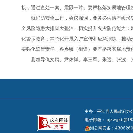
接，通过查处一案、震慑一片。要严格落实属地管理
就消防安全工作，会议强调，要务必认清严峻形势
全风险隐患大排查大整治，切实提升火灾防范能力；
化警示教育，常态化开展入户宣传和应急演练，推动
要强化监管责任，各乡镇（街道）要严格落实属地责
县领导仇文娟、尹佑祥、李三军、朱远、张波、张
主办：平江县人民政府办
电子邮箱：
pjzwgkb@16
湘公网安备：4306260