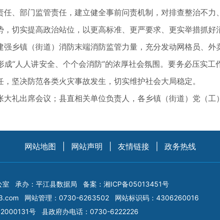
责任、部门监管责任，建立健全事前问责机制，对排查整治不力
，切实提高政治站位，以更高标准、更严要求、更实举措抓好消
建强乡镇（街道）消防末端消防监管力量，充分发动网格员、外
形成“人人讲安全、个个会消防”的浓厚社会氛围。要务必压实工
任，坚决防范各类火灾事故发生，切实维护社会大局稳定。
大礼出席会议；县直相关单位负责人，各乡镇（街道）党（工
网站地图
|
网站声明
|
友情链接
|
政务热线
公室
承办：平江县数据局
备案：
湘ICP备05013451号
3.com
网站管理：0730-6263502
网站标识码：4306260016
2000131号
县政府办电话：0730-6222226