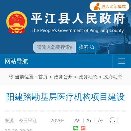
搜索
网站导航
当前位置：
首页
>
政务公开
>
政务动态
>
政府动态
阳建踏勘基层医疗机构项目建设
来源：今日平江
2026-
|
|
|
|