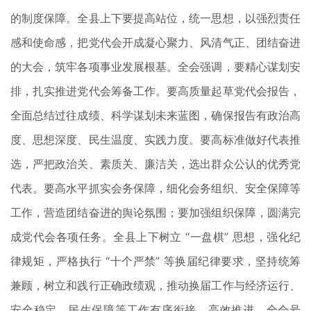
的制度保障。全县上下要提高站位，统一思想，以强烈责任
感和使命感，把党代会开成凝心聚力、风清气正、团结奋进
的大会，筑牢各项事业发展根基。全会强调，要精心谋划安
排，扎实推进党代会筹备工作。要高质量起草党代会报告，
全面总结过往成绩、科学谋划未来蓝图，确保报告有政治高
度、思想深度、民生温度、实践力度。要高标准做好代表推
选，严把政治关、素质关、廉洁关，选出群众公认的优秀党
代表。要高水平抓实会务保障，细化会务组织、安全保障等
工作，营造团结奋进的舆论氛围；要加强组织保障，圆满完
成党代会各项任务。全县上下树立 “一盘棋” 思想，强化纪
律规矩，严格执行 “十个严禁” 等换届纪律要求，坚持统筹
兼顾，树立和践行正确政绩观，推动换届工作与经济运行、
安全稳定、民生保障等工作有序衔接、高效推进。全会号