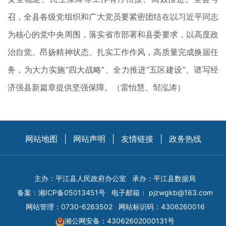
召，全县各级党组织和广大党员要紧密团结在以习近平同志
为核心的党中央周围，落实省市部署和县委要求，以高度政
治自觉、昂扬精神状态、扎实工作作风，高质量完成换届任
务，为大力实施“四大战略”、全力推进“五区建设”、谱写经
济强县新篇章提供坚强保障。（
雷怡慧、邹泓涛）
网站地图
|
网站声明
|
友情链接
|
政务热线
主办：平江县人民政府办公室
承办：平江县数据局
备案：
湘ICP备05013451号
电子邮箱：
pjzwgkb@163.com
网站管理：0730-6263502
网站标识码：4306260016
湘公网安备：43062602000131号