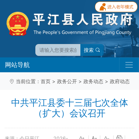
搜索
网站导航
当前位置：
首页
>
政务公开
>
政务动态
>
政府动态
中共平江县委十三届七次全体
（扩大）会议召开
来源：今日平江
2026-
|
|
|
|