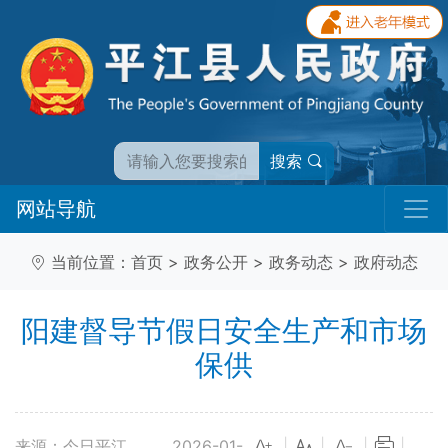
搜索
网站导航
当前位置：
首页
>
政务公开
>
政务动态
>
政府动态
阳建督导节假日安全生产和市场
保供
来源：今日平江
2026-01-
|
|
|
|