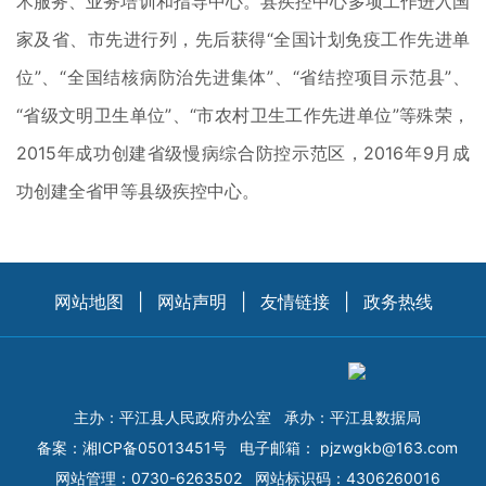
术服务、业务培训和指导中心。县疾控中心多项工作进入国
家及省、市先进行列，先后获得“全国计划免疫工作先进单
位”、“全国结核病防治先进集体”、“省结控项目示范县”、
“省级文明卫生单位”、“市农村卫生工作先进单位”等殊荣，
2015年成功创建省级慢病综合防控示范区，2016年9月成
功创建全省甲等县级疾控中心。
网站地图
|
网站声明
|
友情链接
|
政务热线
主办：平江县人民政府办公室
承办：平江县数据局
备案：
湘ICP备05013451号
电子邮箱：
pjzwgkb@163.com
网站管理：0730-6263502
网站标识码：4306260016