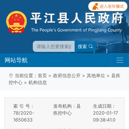
搜索
网站导航
当前位置：
首页
>
政府信息公开
>
其他单位
>
县疾
控中心
>
机构信息
索 引 号：
发布机构：县
生成日期：
78/2020-
疾控中心
2020-01-17
1650633
09:38:41.0