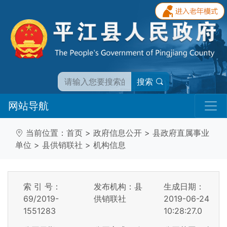
搜索
网站导航
当前位置：
首页
>
政府信息公开
>
县政府直属事业
单位
>
县供销联社
>
机构信息
索 引 号：
发布机构：县
生成日期：
69/2019-
供销联社
2019-06-24
1551283
10:28:27.0