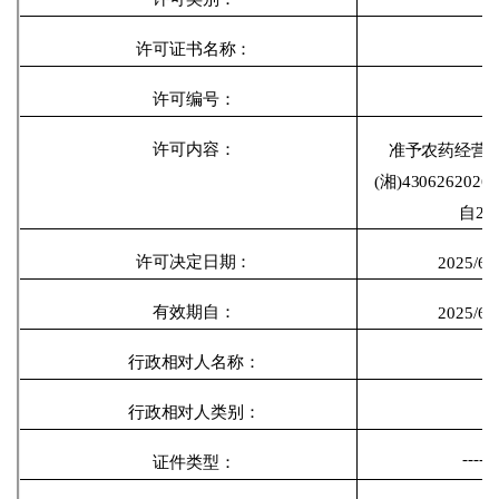
许可证书名称：
许可编号：
许可内容：
准予农药经营
(湘)4306262
自20
许可决定日期：
202
5
/
6
/
有效期自：
202
5/6
/
行政相对人名称：
行政相对人类别：
----
证件类型：