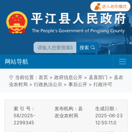
搜索
网站导航
当前位置：
首页
>
政府信息公开
>
县直部门
>
县农
业农村局
>
行政执法公示
>
事后公开
>
行政许可
索 引 号：
发布机构：县
生成日期：
58/2025-
农业农村局
2025-06-23
2299345
12:55:11.0