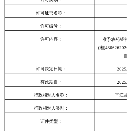
许可证书名称：
许可编号：
许可内容：
准予农药经营
(湘)4306262
自2
许可决定日期：
202
5
/
6
/
有效期自：
202
5/6
/
行政相对人名称：
平江县
行政相对人类别：
----
证件类型：