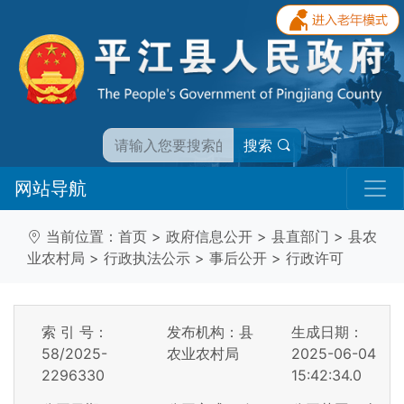
搜索
网站导航
当前位置：
首页
>
政府信息公开
>
县直部门
>
县农
业农村局
>
行政执法公示
>
事后公开
>
行政许可
索 引 号：
发布机构：县
生成日期：
58/2025-
农业农村局
2025-06-04
2296330
15:42:34.0