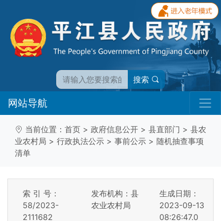
搜索
网站导航
当前位置：
首页
>
政府信息公开
>
县直部门
>
县农
业农村局
>
行政执法公示
>
事前公示
>
随机抽查事项
清单
索 引 号：
发布机构：县
生成日期：
58/2023-
农业农村局
2023-09-13
2111682
08:26:47.0