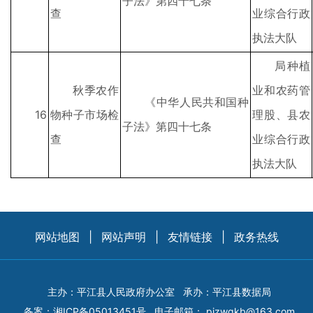
子法》第四十七条
查
业综合行政
执法大队
局种植
秋季农作
业和农药管
《中华人民共和国种
16
物种子市场检
理股、县农
子法》第四十七条
查
业综合行政
执法大队
网站地图
|
网站声明
|
友情链接
|
政务热线
主办：平江县人民政府办公室
承办：平江县数据局
备案：
湘ICP备05013451号
电子邮箱：
pjzwgkb@163.com