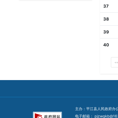
37
38
39
40
<
主办：平江县人民政府办
电子邮箱：
pjzwgkb@16