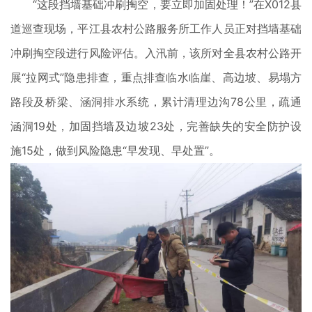
“这段挡墙基础冲刷掏空，要立即加固处理！”在X012县
道巡查现场，平江县农村公路服务所工作人员正对挡墙基础
冲刷掏空段进行风险评估。入汛前，该所对全县农村公路开
展“拉网式”隐患排查，重点排查临水临崖、高边坡、易塌方
路段及桥梁、涵洞排水系统，累计清理边沟78公里，疏通
涵洞19处，加固挡墙及边坡23处，完善缺失的安全防护设
施15处，做到风险隐患“早发现、早处置”。