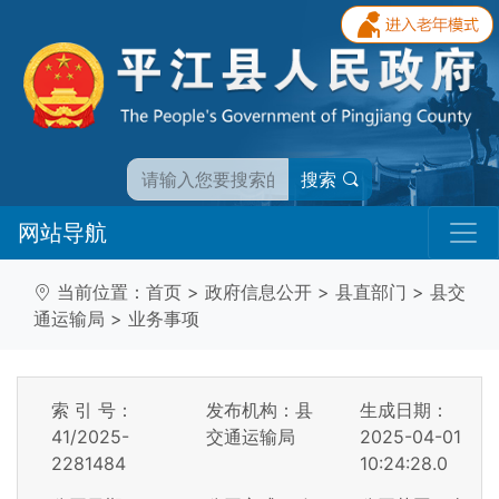
搜索
网站导航
当前位置：
首页
>
政府信息公开
>
县直部门
>
县交
通运输局
>
业务事项
索 引 号：
发布机构：县
生成日期：
41/2025-
交通运输局
2025-04-01
2281484
10:24:28.0