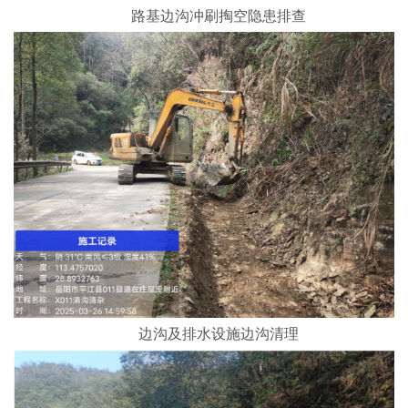
路基边沟冲刷掏空隐患排查
边沟及排水设施边沟清理