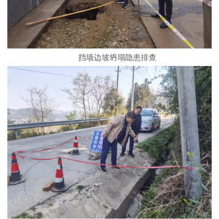
挡墙边坡坍塌隐患排查