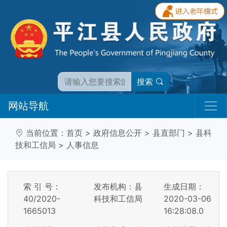
搜索
网站导航
当前位置：
首页
>
政府信息公开
>
县直部门
>
县科
技和工信局
>
人事信息
索 引 号：
发布机构：县
生成日期：
40/2020-
科技和工信局
2020-03-06
1665013
16:28:08.0