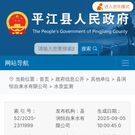
搜索
网站导航
当前位置：
首页
>
政府信息公开
>
其他单位
>
县润
恒自来水有限公司
>
水质监测
索 引 号：
发布机构：县
生成日期：
52/2025-
润恒自来水有
2025-09-05
2311999
限公司
10:00:45.0