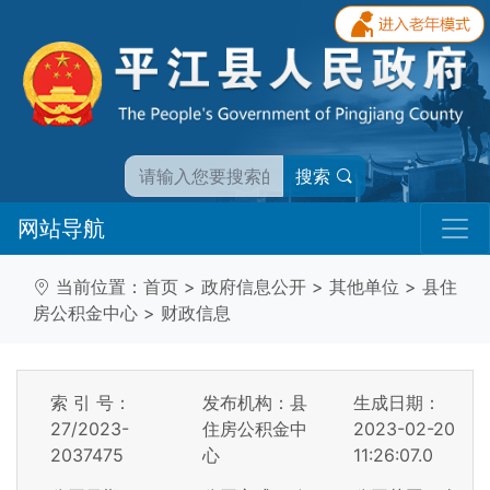
搜索
网站导航
当前位置：
首页
>
政府信息公开
>
其他单位
>
县住
房公积金中心
>
财政信息
索 引 号：
发布机构：县
生成日期：
27/2023-
住房公积金中
2023-02-20
2037475
心
11:26:07.0