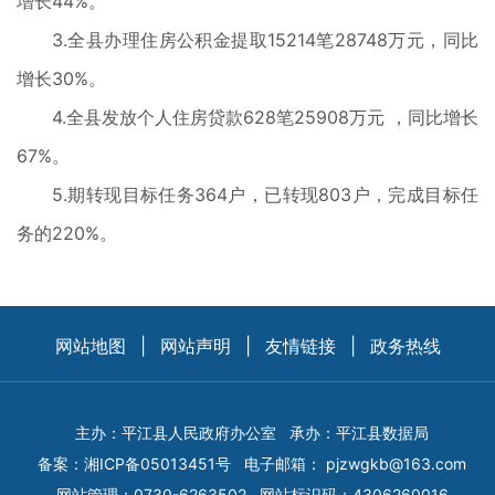
增长44%。
3.全县办理住房公积金提取15214笔28748万元，同比
增长30%。
4.全县发放个人住房贷款628笔25908万元 ，同比增长
67%。
5.期转现目标任务364户，已转现803户，完成目标任
务的220%。
网站地图
|
网站声明
|
友情链接
|
政务热线
主办：平江县人民政府办公室
承办：平江县数据局
备案：
湘ICP备05013451号
电子邮箱：
pjzwgkb@163.com
网站管理：0730-6263502
网站标识码：4306260016