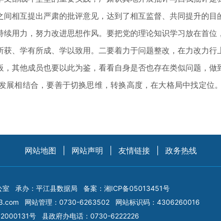
之间相互提出严肃的批评意见，达到了相互监督、共同提升的目
持续用力，努力改进思想作风。要把党的理论知识学习放在首位
所获、学有所成、学以致用。二要着力于问题整改，在力改力行
板，其他成员也要以此为鉴，看看自身是否也存在类似问题，做
发展相结合，要善于切换思维，转换高度，在大格局中找定位
网站地图
|
网站声明
|
友情链接
|
政务热线
公室
承办：平江县数据局
备案：
湘ICP备05013451号
3.com
网站管理：0730-6263502
网站标识码：4306260016
2000131号
县政府办电话：0730-6222226