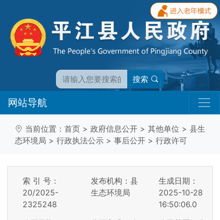
搜索
网站导航
当前位置：
首页
>
政府信息公开
>
其他单位
>
县生
态环境局
>
行政执法公示
>
事后公开
>
行政许可
索 引 号：
发布机构：县
生成日期：
20/2025-
生态环境局
2025-10-28
2325248
16:50:06.0