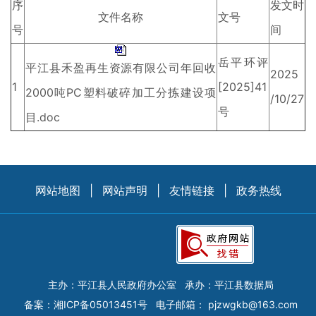
序
发文时
文件名称
文号
号
间
岳平环评
平江县禾盈再生资源有限公司年回收
2025
1
[2025]41
2000吨PC塑料破碎加工分拣建设项
/10/27
号
目.doc
网站地图
|
网站声明
|
友情链接
|
政务热线
主办：平江县人民政府办公室
承办：平江县数据局
备案：
湘ICP备05013451号
电子邮箱：
pjzwgkb@163.com