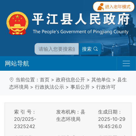
搜索
网站导航
当前位置：
首页
>
政府信息公开
>
其他单位
>
县生
态环境局
>
行政执法公示
>
事后公开
>
行政许可
索 引 号：
发布机构：县
生成日期：
20/2025-
生态环境局
2025-10-29
2325242
16:45:26.0