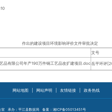
10
作出的建设项目环境影响评价文件审批决定
文号
艺品有限公司年产190万件铜工艺品改扩建项目.doc
岳平环评[20
网站地图
|
网站声明
|
友情链接
|
政务热线
公室
承办：平江县数据局
备案：
湘ICP备05013451号