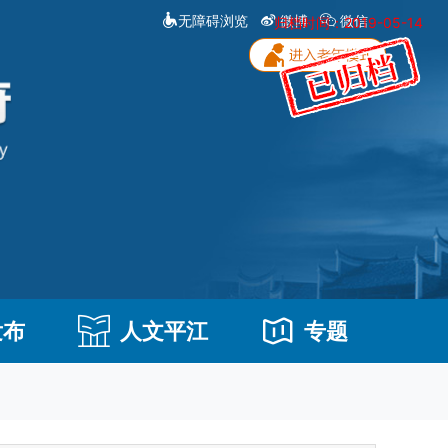
无障碍浏览
微博
微信
归档时间：2019-05-14
发布
人文平江
专题