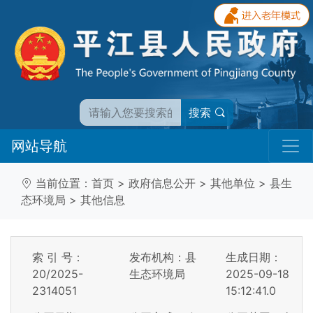
搜索
网站导航
当前位置：
首页
>
政府信息公开
>
其他单位
>
县生
态环境局
>
其他信息
索 引 号：
发布机构：县
生成日期：
20/2025-
生态环境局
2025-09-18
2314051
15:12:41.0