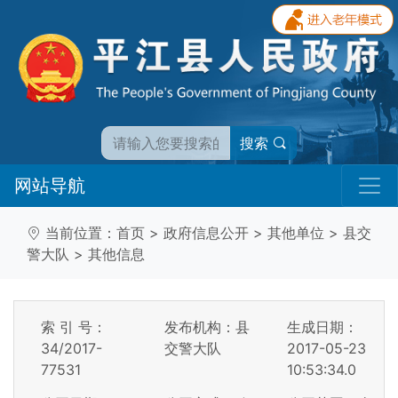
搜索
网站导航
当前位置：
首页
>
政府信息公开
>
其他单位
>
县交
警大队
>
其他信息
索 引 号：
发布机构：县
生成日期：
34/2017-
交警大队
2017-05-23
77531
10:53:34.0