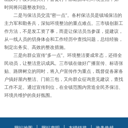
时间将问题整改到位。
二是与保洁员交流“密一点”。各村保洁员是镇域保洁的
主力军和勤务兵，深知环境整治的重点难点。三市镇创新工
作方法，不是发工资了事，而是让保洁员当参谋，提建议，
从一线人员的切身体会和工作经历中查找问题，总结经验，
制定出务实、高效的整改措施。
三是向群众宣传“多一点”。环境整洁要成常态，还得全
民动员，让整洁意识成风。三市镇在做好广播宣传、标语张
贴、路牌树立的同时，将入户宣传作为重点，既督促各家各
户搞好屋内整洁、门前三包，又向群众征询意见建议，查找
工作不足。通过宣传到位，在全镇范围内营造全民齐保洁、
环境共维护的良好氛围。
网站地图
|
网站声明
|
友情链接
|
政务热线