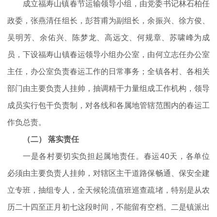
成立福寿山镇春节运输领导小组，由党委书记林石柏任
政委，张燕清任组长，彭苔甫为副组长，余振兴、徐方俊、
吴明芳、余佑兴、陈梦龙、高远文、何规章、苏啸峰为成
员，下设福寿山镇春运领导小组办公室，由何立志任办公室
主任，办公室负责春运工作的日常事务；全镇各村、各相关
部门由主要负责人挂帅，抽调精干力量组成工作机构，领导
成员实行包干负责制，对各线和各属地管辖范围内的春运工
作负总责。
（二） 落实责任
一是各村要切实负担起属地责任。春运40天，各单位
必须由主要负责人挂帅，对辖区主干道路保畅通、保安全建
立专班，抽组专人，全天候轮流值班巡查疏堵，特别是从农
历二十四至正月初七这段时间，不能留有空档。二是镇派出