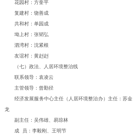
花园村：方奎平
复建村：饶善成
共和村：单园成
坳上村：张韬弘
泗湾村：沈紧根
友谊村：黄赳赳
（七）政法、人居环境整治线
联系领导：袁凌云
主管领导：曾勤径
经济发展服务中心主任（人居环境整治办）主任：苏金
龙
副主任：吴伟雄、易琼林
成 员：李毅刚、王明节