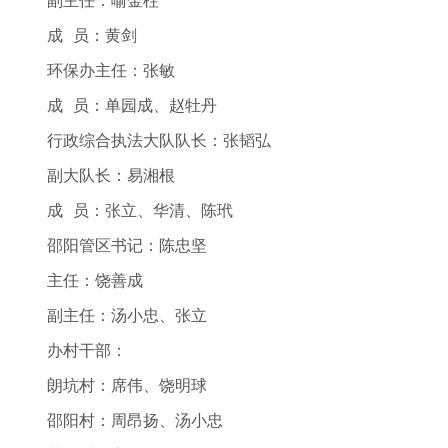
副主任：喻金柱
成 员：黄剑
环保办主任：张敏
成 员：单园成、赵牡丹
行政综合执法大队队长：张韬弘
副大队长：易湘根
成 员：张立、华清、陈玳
邵阳管区书记：陈忠坚
主任：饶善成
副主任：汤小忠、张立
办村干部：
朗坑村：席伟、饶明球
邵阳村：周昂扬、汤小忠