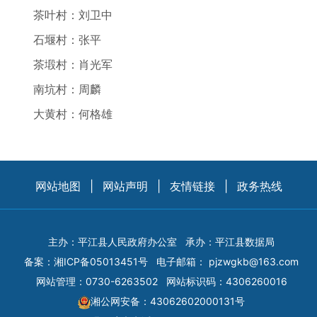
茶叶村：刘卫中
石堰村：张平
茶塅村：肖光军
南坑村：周麟
大黄村：何格雄
网站地图
|
网站声明
|
友情链接
|
政务热线
主办：平江县人民政府办公室
承办：平江县数据局
备案：
湘ICP备05013451号
电子邮箱：
pjzwgkb@163.com
网站管理：0730-6263502
网站标识码：4306260016
湘公网安备：43062602000131号