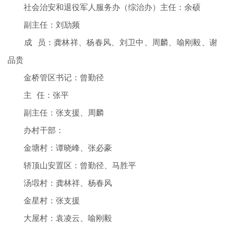
社会治安和退役军人服务办（综治办）主任：余硕
副主任：刘劢频
成 员：龚林祥、杨春风、刘卫中、周麟、喻刚毅、谢
品贵
金桥管区书记：曾勤径
主 任：张平
副主任：张支援、周麟
办村干部：
金塘村：谭晓峰、张必豪
轿顶山安置区：曾勤径、马胜平
汤塅村：龚林祥、杨春风
金星村：张支援
大屋村：袁凌云、喻刚毅