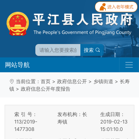
搜索
网站导航
当前位置：
首页
>
政府信息公开
>
乡镇街道
>
长寿
镇
>
政府信息公开年度报告
索 引 号：
发布机构：长
生成日期：
113/2019-
寿镇
2019-02-13
1477308
15:01:10.0