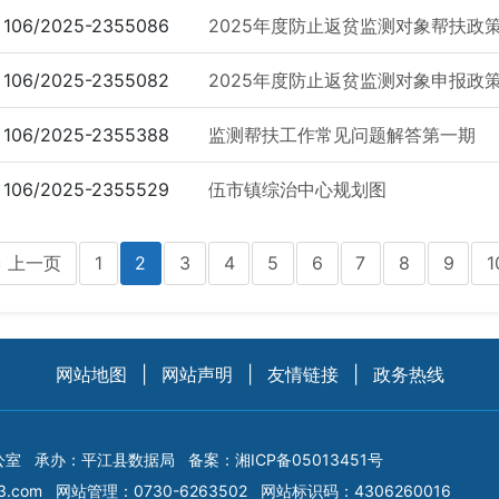
106/2025-2355086
2025年度防止返贫监测对象帮扶政
106/2025-2355082
2025年度防止返贫监测对象申报政
106/2025-2355388
监测帮扶工作常见问题解答第一期
106/2025-2355529
伍市镇综治中心规划图
上一页
1
2
3
4
5
6
7
8
9
1
<
网站地图
|
网站声明
|
友情链接
|
政务热线
公室
承办：平江县数据局
备案：
湘ICP备05013451号
3.com
网站管理：0730-6263502
网站标识码：4306260016