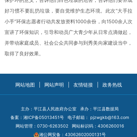
保护环的意义，告诉他们白色垃圾的危害，告诉他们要养成
好习惯不要乱扔垃圾，要自觉维护生态环境。此次“大手拉
小手”环保志愿者行动共发放资料1000余份，向1500余人次
宣讲了环保知识，引导和动员广大青少年从日常点滴做起，
并带动家庭成员、社会公众共同参与到秀美向家建设当中，
取得了良好效果。
网站地图
|
网站声明
|
友情链接
|
政务热线
主办：平江县人民政府办公室
承办：平江县数据局
备案：
湘ICP备05013451号
电子邮箱：
pjzwgkb@163.com
网站管理：0730-6263502
网站标识码：4306260016
湘公网安备：43062602000131号