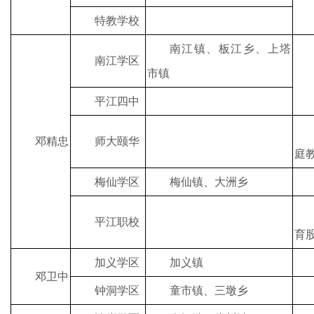
特教学校
南江镇、板江乡、上塔
南江学区
市镇
平江四中
邓精忠
师大颐华
庭
梅仙学区
梅仙镇、大洲乡
平江职校
育
加义学区
加义镇
邓卫中
钟洞学区
童市镇、三墩乡