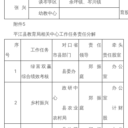
谈岑学区
余坪镇、岑川镇
张 兴
育
幼教中心
附件5
平江县教育局相关中心工作任务责任分解
序
对口省
责任
牵头
工作任务
号
市县部门
领导
责任股室
绿富双赢
郑振
办公
1
县委办
综合绩效考核
庭
室
政研中
办公
心
郑振
室
2
乡村振兴
县农业
庭
计财
农村局
股