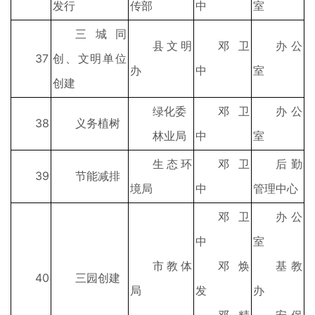
发行
传部
中
室
三城同
县文明
邓卫
办公
37
创、文明单位
办
中
室
创建
绿化委
邓卫
办公
38
义务植树
林业局
中
室
生态环
邓卫
后勤
39
节能减排
境局
中
管理中心
邓卫
办公
中
室
市教体
邓焕
基教
40
三园创建
局
发
办