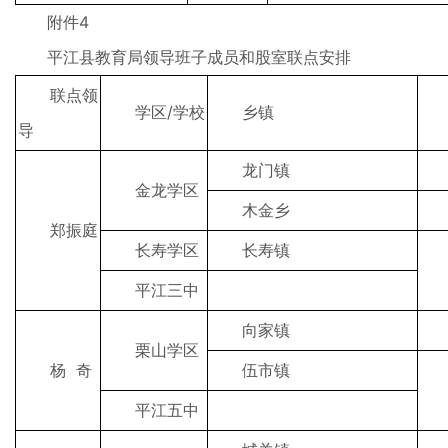
附件4
平江县教育局领导班子成员和股室联点安排
联点领
学区/学校
乡镇
导
龙门镇
金龙学区
木金乡
郑振庭
长寿学区
长寿镇
平江三中
向家镇
栗山学区
杨 奇
伍市镇
平江五中