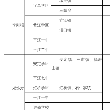
城关镇
汉昌学区
三阳乡
瓮江镇
李刚强
瓮江学区
浯口镇
平江一中
平江二中
安定镇、三市镇、福寿
安定学区
山镇
平江七中
虹桥学区
虹桥镇、石牛寨镇
邓焕发
平江十中
进修学校