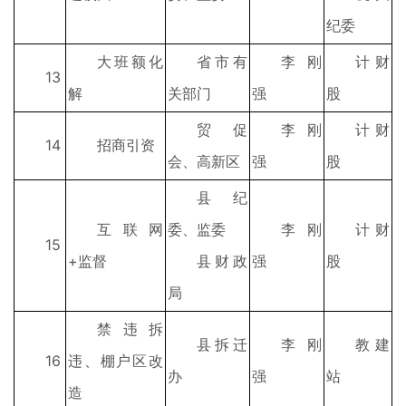
纪委
大班额化
省市有
李刚
计财
13
解
关部门
强
股
贸促
李刚
计财
14
招商引资
会、高新区
强
股
县纪
互联网
委、监委
李刚
计财
15
+监督
县财政
强
股
局
禁违拆
县拆迁
李刚
教建
16
违、棚户区改
办
强
站
造