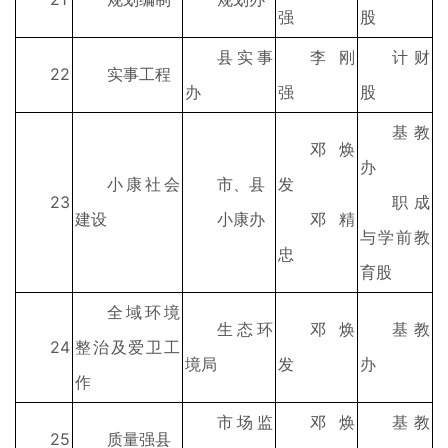
强
股
县实事
李刚
计财
22
实事工程
办
强
股
基教
邓焕
办
小康社会
市、县
发
23
职成
建设
小康办
邓精
与学前教
忠
育股
全域环境
生态环
邓焕
基教
24
整治及爱卫工
境局
发
办
作
市场监
邓焕
基教
25
质量强县