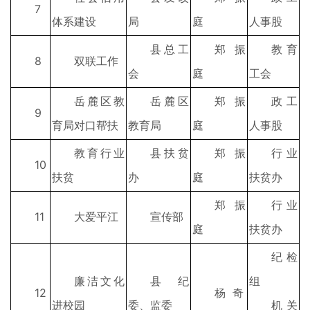
7
体系建设
局
庭
人事股
县总工
郑振
教育
8
双联工作
会
庭
工会
岳麓区教
岳麓区
郑振
政工
9
育局对口帮扶
教育局
庭
人事股
教育行业
县扶贫
郑振
行业
10
扶贫
办
庭
扶贫办
郑振
行业
11
大爱平江
宣传部
庭
扶贫办
纪检
廉洁文化
县纪
组
12
杨 奇
进校园
委、监委
机关