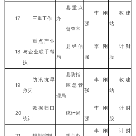
县重点
李刚
教建
17
三重工作
办
强
站
督查室
重点产业
县经信
李刚
计财
18
与企业联手帮
局
强
股
扶
县防指
防汛抗旱
李刚
教建
19
应急管
救灾
强
站
理局
数据归口
李刚
计财
20
统计局
统计
强
股
李刚
计财
21
规划编制
规划办