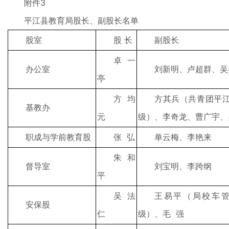
附件3
平江县教育局股长、副股长名单
股室
股 长
副股长
卓一
办公室
刘新明、卢超群、吴
亭
方均
方其兵（共青团平
基教办
元
级）、李奇龙、曹广宇、
职成与学前教育股
张 弘
单云梅、李艳来
朱和
督导室
刘宝明、李跨纲
平
吴法
王易平（局校车
安保股
仁
级）、毛 强