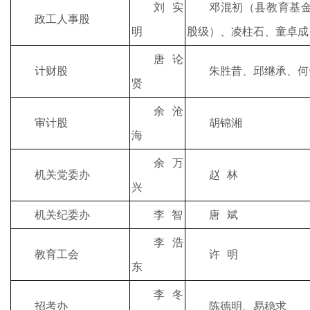
刘实
邓混初（县教育基
政工人事股
明
股级）、凌柱石、童卓成
唐论
计财股
朱胜昔、邱继承、何
贤
余沧
审计股
胡锦湘
海
余万
机关党委办
赵 林
兴
机关纪委办
李 智
唐 斌
李浩
教育工会
许 明
东
李冬
招考办
陈德明、易稳求