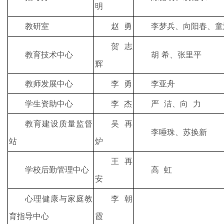
明
教研室
赵 勇
李梦兵、向阳春、童
贺志
教育技术中心
胡 希、张里平
辉
教师发展中心
李 勇
李亚舟
学生资助中心
李 杰
严 洁、向 力
教育建设质量监督
吴再
李唾珠、苏换新
站
炉
王再
学校后勤管理中心
高 虹
安
心理健康与家庭教
李朝
育指导中心
霞