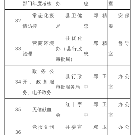
部门年度考核
办
忠
室
常态化疫
县卫健
邓精
安保
32
情防控
局
忠
股
县优化
营商环境
邓精
督导
33
办（县行政
治理
忠
室
审批局）
政务公
县行政
邓卫
办公
34
开、政务服
审批服务局
中
室
务、电子政务
红十字
邓卫
办公
35
无偿献血
会
中
室
党报党刊
县委宣
邓卫
办公
36