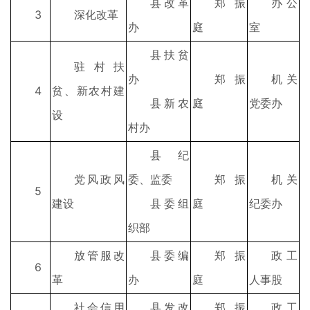
县改革
郑振
办公
3
深化改革
办
庭
室
县扶贫
驻村扶
办
郑振
机关
4
贫、新农村建
县新农
庭
党委办
设
村办
县纪
党风政风
委、监委
郑振
机关
5
建设
县委组
庭
纪委办
织部
放管服改
县委编
郑振
政工
6
革
办
庭
人事股
社会信用
县发改
郑振
政工