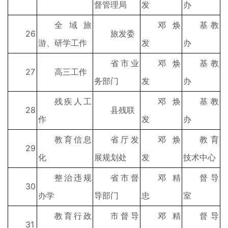
督管理局
发
办
全域旅
邓焕
基教
26
旅发委
游、研学工作
发
办
省市业
邓焕
基教
27
高三工作
务部门
发
办
残疾人工
邓焕
基教
28
县残联
作
发
办
教育信息
省厅发
邓焕
教育
29
化
展规划处
发
技术中心
整治违规
省市督
邓精
督导
30
办学
导部门
忠
室
教育行政
市督导
邓精
督导
31