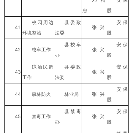
邓精
安保
忠
股
校园周边
县委政
安保
41
张 兴
环境整治
法委
股
县校车
安保
42
校车工作
张 兴
办
股
综治民调
县委政
安保
43
张 兴
工作
法委
股
安保
44
森林防火
林业局
张 兴
股
县禁毒
安保
45
禁毒工作
张 兴
办
股